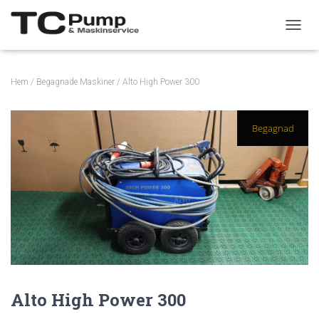
S
L
Å
P
Hem
/
Begagnade Maskiner
/ Alto High Power 300
Å
/
A
Begagnad
V
N
A
V
I
G
E
R
I
N
G
Alto High Power 300